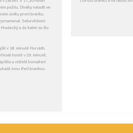
 v Žacléři. V 17,30 hodin
čtvrtou branku a na tabuli svít
ém pažitu. Diváky naladil ve
tném úniku první branku.
y vyznamenal. Sebevědomí
il Hradecký a do kabin se šlo
šil v 38. minutě Horváth.
řesali hosté v 59. minutě,
íšila a vstřelil kontaktní
uhasil svou třetí brankou