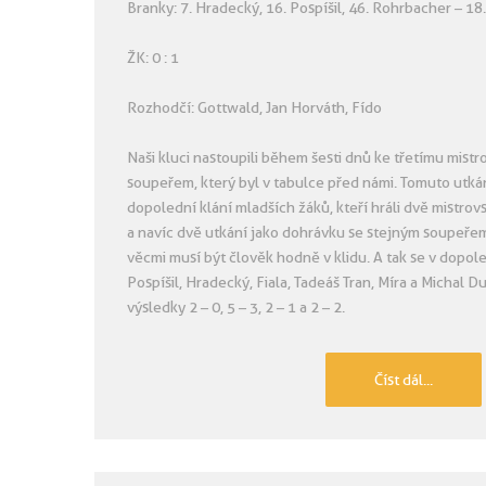
Branky: 7. Hradecký, 16. Pospíšil, 46. Rohrbacher – 18.
ŽK: 0 : 1
Rozhodčí: Gottwald, Jan Horváth, Fído
Naši kluci nastoupili během šesti dnů ke třetímu mist
soupeřem, který byl v tabulce před námi. Tomuto utk
dopolední klání mladších žáků, kteří hráli dvě mistro
a navíc dvě utkání jako dohrávku se stejným soupeře
věcmi musí být člověk hodně v klidu. A tak se v dopol
Pospíšil, Hradecký, Fiala, Tadeáš Tran, Míra a Michal D
výsledky 2 – 0, 5 – 3, 2 – 1 a 2 – 2.
Číst dál...