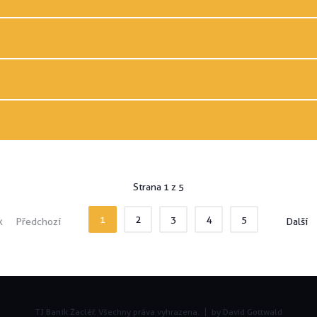
Strana 1 z 5
1
2
3
4
5
k
Předchozí
Další
TJ Baník Žacléř. Všechny práva vyhrazena.
by David Gottwald