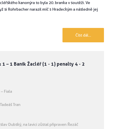
acléřského kanonýra to byla 20. branka v soutěži. Ve
yž si Rohrbacher narazil míč s Hradeckým a následně jej
Číst dál...
 – 1 Baník Žacléř (1 - 1) penalty 4 - 2
 – Fiala
 Tadeáš Tran
oslav Dubský, na lavici zůstal připraven Řezáč