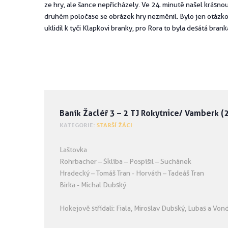
ze hry, ale šance nepřicházely. Ve 24. minutě našel krásnou
druhém poločase se obrázek hry nezměnil. Bylo jen otázkou 
uklidil k tyči Klapkovi branky, pro Rora to byla desátá bra
Baník Žacléř 3 – 2 TJ Rokytnice/ Vamberk (2
KATEGORIE:
STARŠÍ ŽÁCI
Laštovka
Rohrbacher – Šklíba – Pospíšil – Suchánek
Hradecký – Tomáš Tran - Horváth – Tadeáš Tran
Birka - Michal Dubský
Hokejově střídali: Fiala, Miroslav Dubský, Lubas a Von