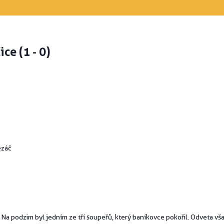
ce (1 - 0)
ezáč
a podzim byl jedním ze tří soupeřů, který baníkovce pokořil. Odveta však