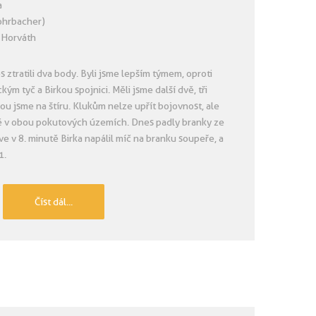
a
Rohrbacher)
n Horváth
ztratili dva body. Byli jsme lepším týmem, oproti
kým tyč a Birkou spojnici. Měli jsme další dvě, tři
ou jsme na štíru. Klukům nelze upřít bojovnost, ale
ně v obou pokutových územích. Dnes padly branky ze
ve v 8. minutě Birka napálil míč na branku soupeře, a
1.
Číst dál...