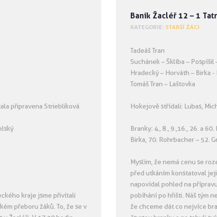
Baník Žacléř 12 – 1 Tatr
KATEGORIE:
STARŠÍ ŽÁCI
Tadeáš Tran
Suchánek – Šklíba – Pospíšil 
Hradecký – Horváth – Birka 
Tomáš Tran – Laštovka
tala připravena Striebliková
Hokejově střídali: Lubas, Mi
elský
Branky: 4., 8., 9.,16., 26. a 60
Birka, 70. Rohrbacher – 52. G
Myslím, že nemá cenu se rozep
před utkáním konstatoval jejic
napovídal pohled na přípravu
kého kraje jsme přivítali
pobíhání po hřišti. Náš tým ne
kém přeboru žáků. To, že se v
že chceme dát co nejvíce bran