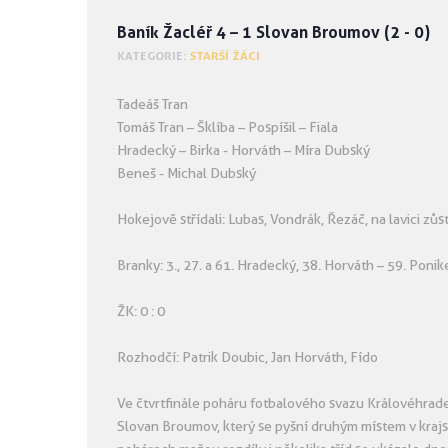
Baník Žacléř 4 – 1 Slovan Broumov (2 - 0)
KATEGORIE:
STARŠÍ ŽÁCI
Tadeáš Tran
Tomáš Tran – Šklíba – Pospíšil – Fiala
Hradecký – Birka - Horváth – Míra Dubský
Beneš - Michal Dubský
Hokejově střídali: Lubas, Vondrák, Řezáč, na lavici zůs
Branky: 3., 27. a 61. Hradecký, 38. Horváth – 59. Ponik
ŽK: 0 : 0
Rozhodčí: Patrik Doubic, Jan Horváth, Fído
Ve čtvrtfinále poháru fotbalového svazu Královéhradec
Slovan Broumov, který se pyšní druhým místem v krajs