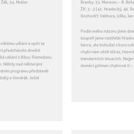
 Žák, 34. Muller
Branky: 33. Moravec – 8. Birk
ŽK: 3 : 2 (41. Hradecký, 46. 
Rozhodčí: Valihora, Liška, Ja
Podle mého názoru jsme dnes 
soupeři jsme nastřelili Hradec
rovskému utkání a opět se
šance, ale bohužel s koncovk
ání předcházela dnešní
chybí nám větší důraz, hlav
vská utkání s Bílou Třemešnou
standartních situacích. Nejpr
m. Někdy nad některými
domácí gólman chyboval 0 – 
edním programu představili
ubský a Vondrák. Ještě