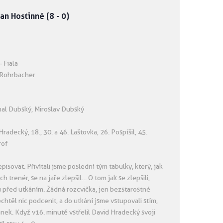
an Hostinné (8 - 0)
– Fiala
- Rohrbacher
chal Dubský, Miroslav Dubský
. Hradecký, 18., 30. a 46. Laštovka, 26. Pospíšil, 45.
rof
isovat. Přivítali jsme poslední tým tabulky, který, jak
h trenér, se na jaře zlepšil… O tom jak se zlepšili,
 před utkáním. Žádná rozcvička, jen bezstarostné
chtěl nic podcenit, a do utkání jsme vstupovali s tím,
ek. Když v 16. minutě vstřelil David Hradecký svoji