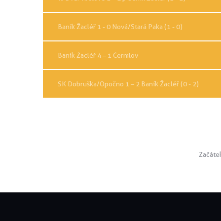
Baník Žacléř 1 - 0 Nová/Stará Paka (1 - 0)
Baník Žacléř 4 – 1 Černilov
SK Dobruška/Opočno 1 – 2 Baník Žacléř (0 - 2)
Začáte