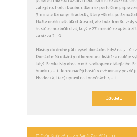
pohárech mažou rozdíly i několika tříd se ukázalo dnes
zahájil rozhodčí Doubic utkání na perfektně připraven
3. minutě kanonýr Hradecký, který vstřelil po samosta
Hosté mohli několikrát srovnat, ale Táda Tran se vžd
hosté se nestačili divit, když v 27. minutě se opět tref
za stavu 2 – 0.
Nástup do druhé půle vyšel domácím, když na 3 – 0 zvý
Domácí měli utkání pod kontrolou. Jiskřičku naděje vyk
když Ponikelský obral o míč s odkopem otálejícího Posp
branku 3 – 1. Jenže naději hostů o dvě minuty později 
Hradecký, který upravil na konečných 4 – 1.
Číst dál...
TJ Dvůr Králové 1 – 2 p Baník Žacléř (1 - 1)