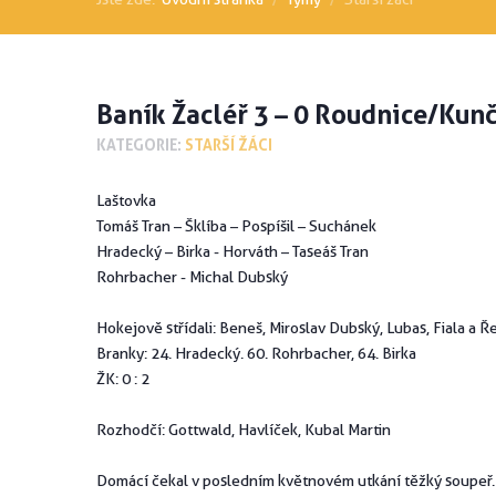
Baník Žacléř 3 – 0 Roudnice/Kunči
KATEGORIE:
STARŠÍ ŽÁCI
Laštovka
Tomáš Tran – Šklíba – Pospíšil – Suchánek
Hradecký – Birka - Horváth – Taseáš Tran
Rohrbacher - Michal Dubský
Hokejově střídali: Beneš, Miroslav Dubský, Lubas, Fiala a Ř
Branky: 24. Hradecký. 60. Rohrbacher, 64. Birka
ŽK: 0 : 2
Rozhodčí: Gottwald, Havlíček, Kubal Martin
Domácí čekal v posledním květnovém utkání těžký soupeř. N