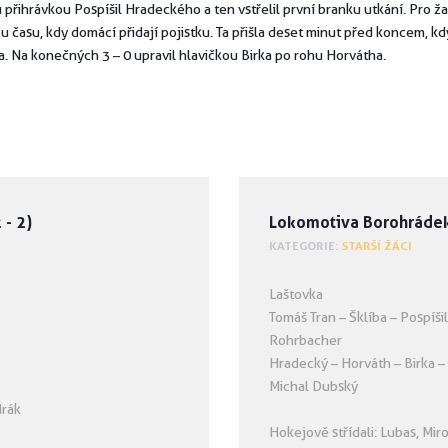
 přihrávkou Pospíšil Hradeckého a ten vstřelil první branku utkání. Pro ž
času, kdy domácí přidají pojistku. Ta přišla deset minut před koncem, kd
nka. Na konečných 3 – 0 upravil hlavičkou Birka po rohu Horvátha.
 - 2)
Lokomotiva Borohrádek 1
KATEGORIE:
STARŠÍ ŽÁCI
Laštovka
Tomáš Tran – Šklíba – Pospíšil
Rohrbacher
Hradecký – Horváth – Birka –
Michal Dubský
drák
Hokejově střídali: Lubas, Mir