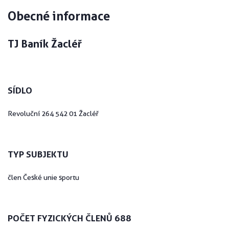
Obecné informace
TJ Baník Žacléř
SÍDLO
Revoluční 264 542 01 Žacléř
TYP SUBJEKTU
člen České unie sportu
POČET FYZICKÝCH ČLENŮ 688