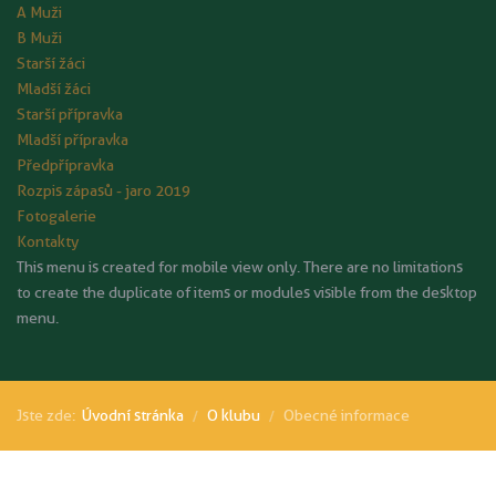
A Muži
B Muži
Starší žáci
Mladší žáci
Starší přípravka
Mladší přípravka
Předpřípravka
Rozpis zápasů - jaro 2019
Fotogalerie
Kontakty
This menu is created for mobile view only. There are no limitations
to create the duplicate of items or modules visible from the desktop
menu.
Jste zde:
Úvodní stránka
O klubu
Obecné informace