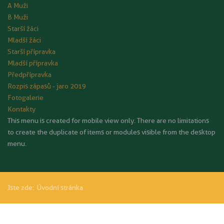
A Muži
B Muži
Starší žáci
Mladší žáci
Starší přípravka
Mladší přípravka
Předpřípravka
Rozpis zápasů - jaro 2019
Fotogalerie
Kontakty
This menu is created for mobile view only. There are no limitations
to create the duplicate of items or modules visible from the desktop
menu.
Jste zde:
Úvodní stránka