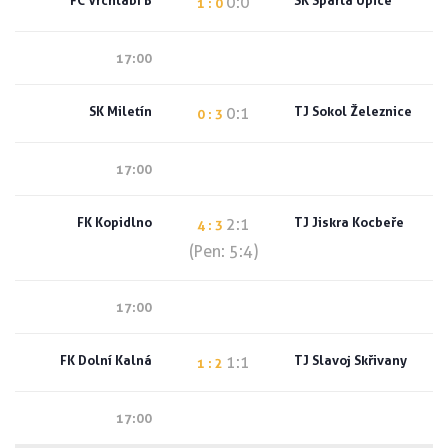
FC Vrchlabí B
SK Sparta Úpice
0:0
1 : 0
17:00
SK Miletín
TJ Sokol Železnice
0:1
0 : 3
17:00
FK Kopidlno
TJ Jiskra Kocbeře
2:1
4 : 3
(Pen: 5:4)
17:00
FK Dolní Kalná
TJ Slavoj Skřivany
1:1
1 : 2
17:00