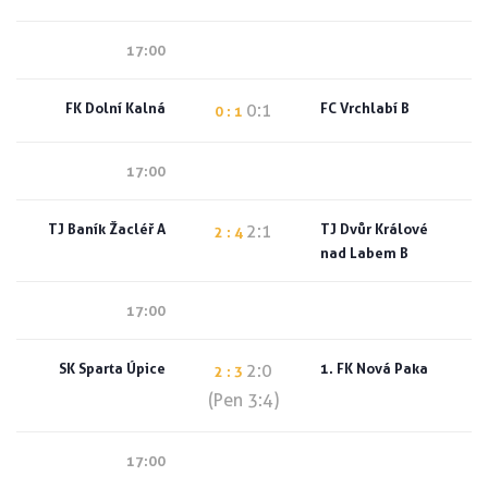
17:00
FK Dolní Kalná
FC Vrchlabí B
0:1
0 : 1
17:00
TJ Baník Žacléř A
TJ Dvůr Králové
2:1
2 : 4
nad Labem B
17:00
SK Sparta Úpice
1. FK Nová Paka
2:0
2 : 3
(Pen 3:4)
17:00