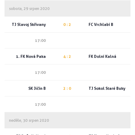
sobota, 29 srpen 2020
TJ Slavoj Skřivany
0 : 2
FC Vrchlabí B
17:00
1. FK Nová Paka
4 : 2
FK Dolní Kalná
17:00
SK Jičín B
2 : 0
TJ Sokol Staré Buky
17:00
neděle, 30 srpen 2020