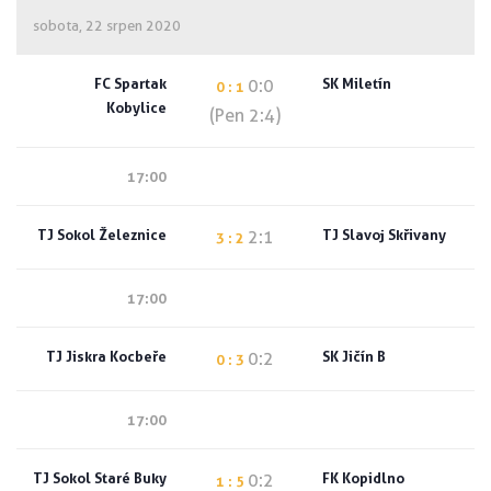
sobota, 22 srpen 2020
FC Spartak
SK Miletín
0:0
0 : 1
Kobylice
(Pen 2:4)
17:00
TJ Sokol Železnice
TJ Slavoj Skřivany
2:1
3 : 2
17:00
TJ Jiskra Kocbeře
SK Jičín B
0:2
0 : 3
17:00
TJ Sokol Staré Buky
FK Kopidlno
0:2
1 : 5