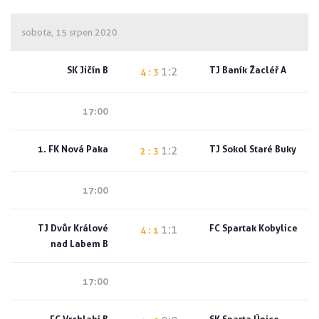
sobota, 15 srpen 2020
SK Jičín B
TJ Baník Žacléř A
1:2
4 : 3
17:00
1. FK Nová Paka
TJ Sokol Staré Buky
1:2
2 : 3
17:00
TJ Dvůr Králové
FC Spartak Kobylice
1:1
4 : 1
nad Labem B
17:00