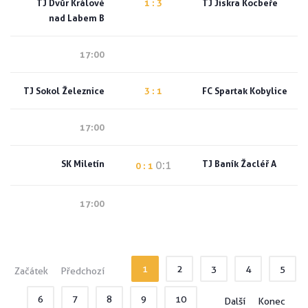
TJ Dvůr Králové
1 : 3
TJ Jiskra Kocbeře
nad Labem B
17:00
TJ Sokol Železnice
3 : 1
FC Spartak Kobylice
17:00
SK Miletín
TJ Baník Žacléř A
0:1
0 : 1
17:00
1
2
3
4
5
Začátek
Předchozí
6
7
8
9
10
Další
Konec